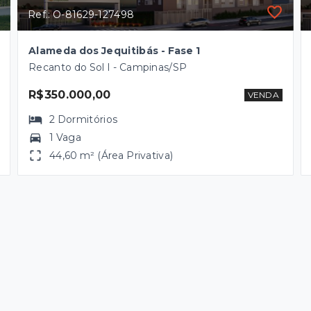
Ref.: O-81629-127498
Alameda dos Jequitibás - Fase 1
Recanto do Sol I - Campinas/SP
R$350.000,00
VENDA
2
Dormitórios
1 Vaga
44,60 m² (Área Privativa)