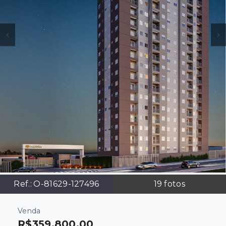
Ref.:
O-81629-127496
19
fotos
Venda
R$359.800,00