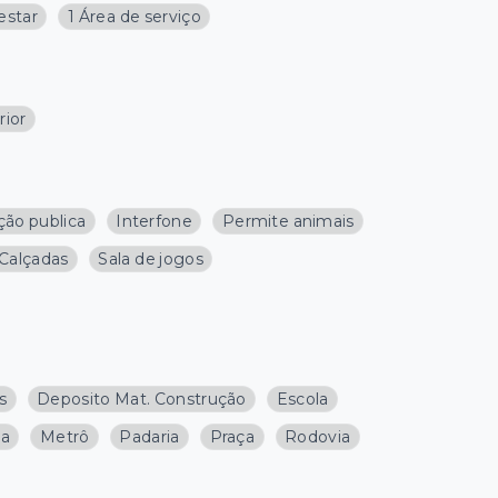
 estar
1 Área de serviço
rior
ção publica
Interfone
Permite animais
Calçadas
Sala de jogos
s
Deposito Mat. Construção
Escola
ja
Metrô
Padaria
Praça
Rodovia