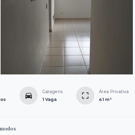
Garagens
Área Privativa
ios
1 Vaga
41 m²
modos