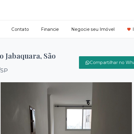
Contato
Financie
Negocie seu Imóvel
o Jabaquara, São
Compartilhar no Wh
/SP