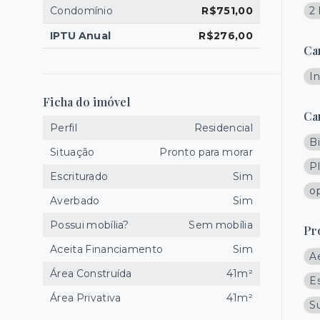
Condomínio
R$751,00
2
IPTU Anual
R$276,00
Ca
I
Ficha do imóvel
Ca
Perfil
Residencial
Bi
Situação
Pronto para morar
P
Escriturado
Sim
o
Averbado
Sim
Possui mobília?
Sem mobília
Pr
Aceita Financiamento
Sim
A
Área Construída
41m²
E
Área Privativa
41m²
S