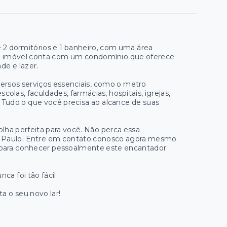
 2 dormitórios e 1 banheiro, com uma área
ste imóvel conta com um condomínio que oferece
de e lazer.
diversos serviços essenciais, como o metro
olas, faculdades, farmácias, hospitais, igrejas,
. Tudo o que você precisa ao alcance de suas
lha perfeita para você. Não perca essa
o Paulo. Entre em contato conosco agora mesmo
a para conhecer pessoalmente este encantador
 foi tão fácil.
a o seu novo lar!