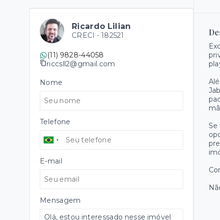
Ricardo Lilian
De
CRECI -
182521
Exc
(11) 9828-44058
pri
riccsll2@gmail.com
pla
Alé
Nome
Jab
pad
mã
Telefone
Se 
op
pre
imó
E-mail
Com
Não
Mensagem