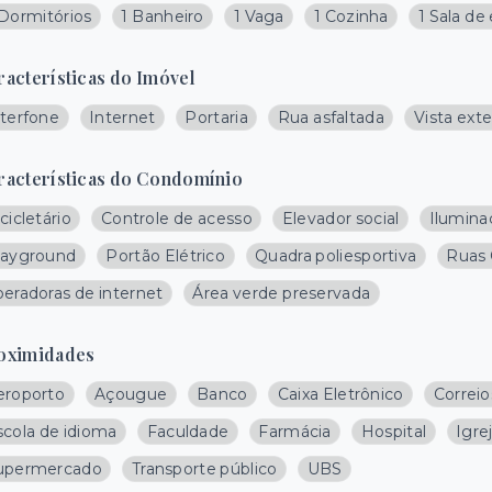
 Dormitórios
1 Banheiro
1 Vaga
1 Cozinha
1 Sala de
racterísticas do Imóvel
nterfone
Internet
Portaria
Rua asfaltada
Vista exte
racterísticas do Condomínio
cicletário
Controle de acesso
Elevador social
Ilumina
layground
Portão Elétrico
Quadra poliesportiva
Ruas 
peradoras de internet
Área verde preservada
oximidades
eroporto
Açougue
Banco
Caixa Eletrônico
Correio
scola de idioma
Faculdade
Farmácia
Hospital
Igre
upermercado
Transporte público
UBS