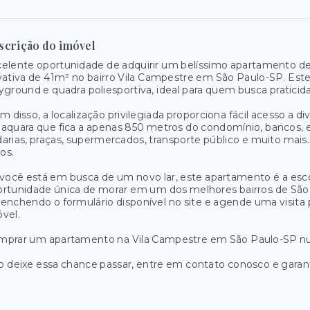
scrição do imóvel
elente oportunidade de adquirir um belíssimo apartamento de
vativa de 41m² no bairro Vila Campestre em São Paulo-SP. E
yground e quadra poliesportiva, ideal para quem busca praticida
m disso, a localização privilegiada proporciona fácil acesso a 
aquara que fica a apenas 850 metros do condomínio, bancos, esc
arias, praças, supermercados, transporte público e muito mais
os.
você está em busca de um novo lar, este apartamento é a esco
ortunidade única de morar em um dos melhores bairros de Sã
enchendo o formulário disponível no site e agende uma visit
vel.
prar um apartamento na Vila Campestre em São Paulo-SP nunca
 deixe essa chance passar, entre em contato conosco e garant