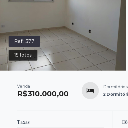
Ref.:
377
15
fotos
Venda
Dormitórios
R$310.000,00
2 Dormitór
Taxas
Cô